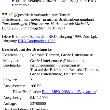
Bedrohte Tierarten, Große Hufeisennase (100 Pf BRD
Briefmarke)
Tauschanfragen, Hinweise zur Marke bitte mit Michel-Nr.:
Bund 2086
(Sammelgebiet und Mi.-Nr.)
Diese Briefmarke ist aus dem BRD-Jahrgang 1999. Zum kpl.
Jahrgang:
BRD Briefmarken 1999
Beschreibung der Briefmarke:
Bezeichnung:
Bedrohte Tierarten, Große Hufeisennase
Motiv der
Große Hufeisennase (Rhinolophus
Briefmarke:
ferrumequinum) - Fledermausart
Text auf der Briefmarke: Bedrohte Tierarten,
Große Hufeisennase, Deutschland
Entwurf:
Zill
Ausgabewert:
100 Pf
Diese Briefmarke:
Bund MiNr. 2086 bei eBay suchen
¹
Ausgabetag:
04.11.1999
Auflage:
53700000
Druckverfahren:
Offsetdruck