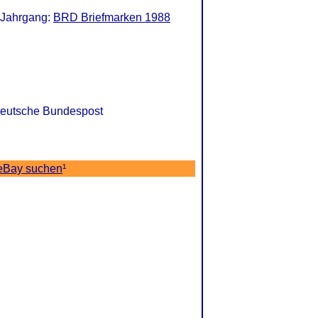
 Jahrgang:
BRD Briefmarken 1988
 Deutsche Bundespost
 eBay suchen
¹