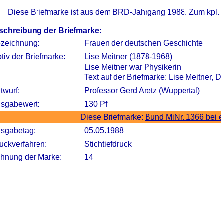
Diese Briefmarke ist aus dem BRD-Jahrgang 1988. Zum kpl.
schreibung der Briefmarke:
zeichnung:
Frauen der deutschen Geschichte
tiv der Briefmarke:
Lise Meitner (1878-1968)
Lise Meitner war Physikerin
Text auf der Briefmarke: Lise Meitner,
twurf:
Professor Gerd Aretz (Wuppertal)
sgabewert:
130 Pf
Diese Briefmarke:
Bund MiNr. 1366 bei
sgabetag:
05.05.1988
uckverfahren:
Stichtiefdruck
hnung der Marke:
14