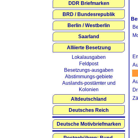
DDR Briefmarken
BRD / Bundesrepublik
Be
Berlin / Westberlin
Be
Mo
Saarland
Alliierte Besetzung
En
Lokalausgaben
Feldpost
Au
Besetzungs-ausgaben
Abstimmungs-gebiete
Au
Auslands-postämter und
Kolonien
Dr
Zä
Altdeutschland
Deutsches Reich
Deutsche Motivbriefmarken
Postgebühren: Bund,