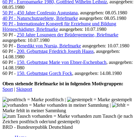
60 Pf - Europamarke 1980, Gottfried Wilhelm Leibniz
, ausgegeben:
08.05.1980
50 Pf - 450 Jahre Confessio Augustana
, ausgegeben: 08.05.1980
40 Pf - Naturschutzgebiete, Briefmarke
ausgegeben: 08.05.1980
90 Pf - Internationaler Kongreß für Erziehung und Bildung
Hörgeschädigter, Briefmarke
ausgegeben: 10.07.1980
50 Pf -
250 Jahre Losungen der Brüdergemeine, Briefmarke
ausgegeben: 10.07.1980
50 Pf -
Benedikt von Nursia, Briefmarke
ausgegeben: 10.07.1980
60 Pf -
200. Geburtstag Friedrich Joseph Haass
, ausgegeben:
14.08.1980
60 Pf -
150. Geburtstag Marie von Ebner-Eschenbach
, ausgegeben:
14.08.1980
60 Pf -
150. Geburtstag Gorch Fock
, ausgegeben: 14.08.1980
Oben stehende Briefmarke ist in folgenden Motivgruppen:
Sport
|
Skisport
= Marke postfrisch |
= Marke gestempelt
= Marke vorhanden in meiner Sammlung |
=
Marke fehlt in meiner Sammlung
= Marke vorhanden zum Tausch (je nach
Zeichen postfrisch oder/und gestempelt)
BRD - Bundesrepublik Deutschland