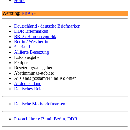
Home
Werbung:
EBAY
¹
Deutschland / deutsche Briefmarken
DDR Briefmarken
BRD / Bundesrepublik
Berlin / Westberlin
Saarland
Alliierte Besetzung
Lokalausgaben
Feldpost
Besetzungs-ausgaben
Abstimmungs-gebiete
Auslands-postämter und Kolonien
Altdeutschland
Deutsches Reich
Deutsche Motivbriefmarken
Postgebühren: Bund, Berlin, DDR, ...