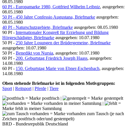
08.05.1980
60 Pf - Europamarke 1980, Gottfried Wilhelm Leibniz
, ausgegeben:
08.05.1980
50 Pf - 450 Jahre Confessio Augustana, Briefmarke
ausgegeben:
08.05.1980
40 Pf - Naturschutzgebiete, Briefmarke
ausgegeben: 08.05.1980
90 Pf -
Internationaler Kongreß für Erziehung und Bildung
Hörgeschädigter, Briefmarke
ausgegeben: 10.07.1980
50 Pf -
250 Jahre Losungen der Brüdergemeine, Briefmarke
ausgegeben: 10.07.1980
50 Pf -
Benedikt von Nursia
, ausgegeben: 10.07.1980
60 Pf -
200. Geburtstag Friedrich Joseph Haass
, ausgegeben:
14.08.1980
60 Pf -
150. Geburtstag Marie von Ebner-Eschenbach
, ausgegeben:
14.08.1980
Oben stehende Briefmarke ist in folgenden Motivgruppen:
Sport
|
Reitsport
|
Pferde
|
Tiere
= Marke postfrisch |
= Marke gestempelt
= Marke vorhanden in meiner Sammlung |
=
Marke fehlt in meiner Sammlung
= Marke vorhanden zum Tausch (je nach
Zeichen postfrisch oder/und gestempelt)
BRD - Bundesrepublik Deutschland