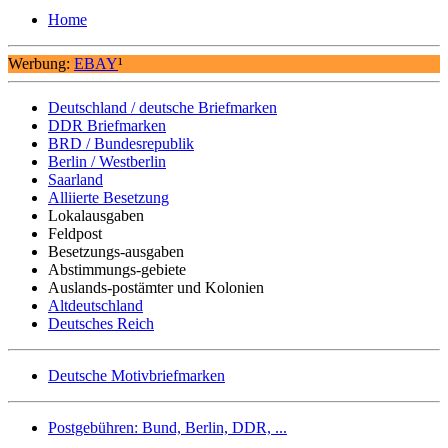
Home
Werbung:
EBAY
¹
Deutschland / deutsche Briefmarken
DDR Briefmarken
BRD / Bundesrepublik
Berlin / Westberlin
Saarland
Alliierte Besetzung
Lokalausgaben
Feldpost
Besetzungs-ausgaben
Abstimmungs-gebiete
Auslands-postämter und Kolonien
Altdeutschland
Deutsches Reich
Deutsche Motivbriefmarken
Postgebühren: Bund, Berlin, DDR, ...