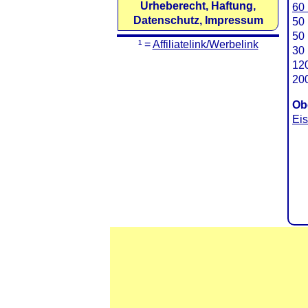
Urheberecht, Haftung,
60 
Datenschutz, Impressum
50 
50 
¹ =
Affiliatelink/Werbelink
30 
120
200
Ob
Ei