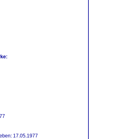
rke:
977
ben: 17.05.1977