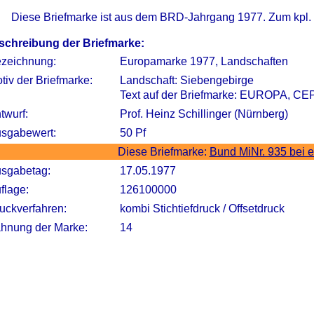
Diese Briefmarke ist aus dem BRD-Jahrgang 1977. Zum kpl.
schreibung der Briefmarke:
zeichnung:
Europamarke 1977, Landschaften
tiv der Briefmarke:
Landschaft: Siebengebirge
Text auf der Briefmarke: EUROPA, CE
twurf:
Prof. Heinz Schillinger (Nürnberg)
sgabewert:
50 Pf
Diese Briefmarke:
Bund MiNr. 935 bei 
sgabetag:
17.05.1977
flage:
126100000
uckverfahren:
kombi Stichtiefdruck / Offsetdruck
hnung der Marke:
14