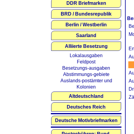
DDR Briefmarken
BRD / Bundesrepublik
Be
Berlin / Westberlin
Be
Mo
Saarland
Alliierte Besetzung
En
Lokalausgaben
Au
Feldpost
Besetzungs-ausgaben
Au
Abstimmungs-gebiete
Auslands-postämter und
Au
Kolonien
Dr
Altdeutschland
Zä
Deutsches Reich
Deutsche Motivbriefmarken
Postgebühren: Bund,