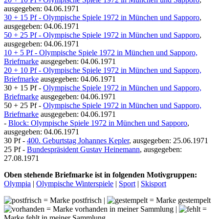
ausgegeben: 04.06.1971
30 + 15 Pf - Olympische Spiele 1972 in München und Sapporo
,
ausgegeben: 04.06.1971
50 + 25 Pf - Olympische Spiele 1972 in München und Sapporo
,
ausgegeben: 04.06.1971
10 + 5 Pf - Olympische Spiele 1972 in München und Sapporo,
Briefmarke
ausgegeben: 04.06.1971
20 + 10 Pf - Olympische Spiele 1972 in München und Sapporo,
Briefmarke
ausgegeben: 04.06.1971
30 + 15 Pf -
Olympische Spiele 1972 in München und Sapporo,
Briefmarke
ausgegeben: 04.06.1971
50 + 25 Pf -
Olympische Spiele 1972 in München und Sapporo,
Briefmarke
ausgegeben: 04.06.1971
-
Block: Olympische Spiele 1972 in München und Sapporo
,
ausgegeben: 04.06.1971
30 Pf -
400. Geburtstag Johannes Kepler
, ausgegeben: 25.06.1971
25 Pf -
Bundespräsident Gustav Heinemann
, ausgegeben:
27.08.1971
Oben stehende Briefmarke ist in folgenden Motivgruppen:
Olympia
|
Olympische Winterspiele
|
Sport
|
Skisport
= Marke postfrisch |
= Marke gestempelt
= Marke vorhanden in meiner Sammlung |
=
Marke fehlt in meiner Sammlung