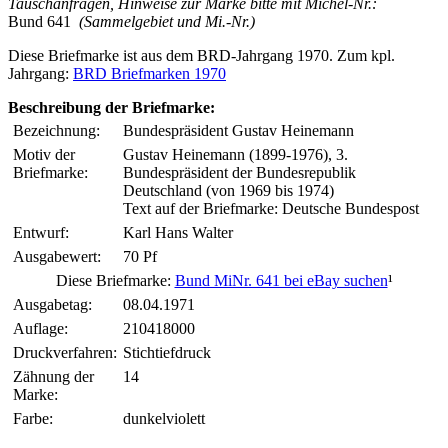
Tauschanfragen, Hinweise zur Marke bitte mit Michel-Nr.:
Bund 641
(Sammelgebiet und Mi.-Nr.)
Diese Briefmarke ist aus dem BRD-Jahrgang 1970. Zum kpl.
Jahrgang:
BRD Briefmarken 1970
Beschreibung der Briefmarke:
Bezeichnung:
Bundespräsident Gustav Heinemann
Motiv der
Gustav Heinemann (1899-1976), 3.
Briefmarke:
Bundespräsident der Bundesrepublik
Deutschland (von 1969 bis 1974)
Text auf der Briefmarke: Deutsche Bundespost
Entwurf:
Karl Hans Walter
Ausgabewert:
70 Pf
Diese Briefmarke:
Bund MiNr. 641 bei eBay suchen
¹
Ausgabetag:
08.04.1971
Auflage:
210418000
Druckverfahren:
Stichtiefdruck
Zähnung der
14
Marke:
Farbe:
dunkelviolett