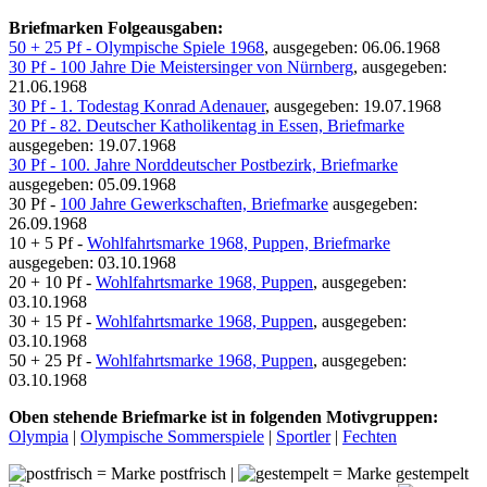
Briefmarken Folgeausgaben:
50 + 25 Pf - Olympische Spiele 1968
, ausgegeben: 06.06.1968
30 Pf - 100 Jahre Die Meistersinger von Nürnberg
, ausgegeben:
21.06.1968
30 Pf - 1. Todestag Konrad Adenauer
, ausgegeben: 19.07.1968
20 Pf - 82. Deutscher Katholikentag in Essen, Briefmarke
ausgegeben: 19.07.1968
30 Pf - 100. Jahre Norddeutscher Postbezirk, Briefmarke
ausgegeben: 05.09.1968
30 Pf -
100 Jahre Gewerkschaften, Briefmarke
ausgegeben:
26.09.1968
10 + 5 Pf -
Wohlfahrtsmarke 1968, Puppen, Briefmarke
ausgegeben: 03.10.1968
20 + 10 Pf -
Wohlfahrtsmarke 1968, Puppen
, ausgegeben:
03.10.1968
30 + 15 Pf -
Wohlfahrtsmarke 1968, Puppen
, ausgegeben:
03.10.1968
50 + 25 Pf -
Wohlfahrtsmarke 1968, Puppen
, ausgegeben:
03.10.1968
Oben stehende Briefmarke ist in folgenden Motivgruppen:
Olympia
|
Olympische Sommerspiele
|
Sportler
|
Fechten
= Marke postfrisch |
= Marke gestempelt