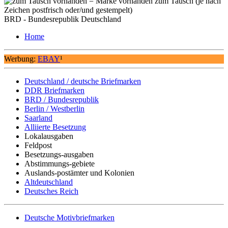
= Marke vorhanden zum Tausch (je nach
Zeichen postfrisch oder/und gestempelt)
BRD - Bundesrepublik Deutschland
Home
Werbung:
EBAY
¹
Deutschland / deutsche Briefmarken
DDR Briefmarken
BRD / Bundesrepublik
Berlin / Westberlin
Saarland
Alliierte Besetzung
Lokalausgaben
Feldpost
Besetzungs-ausgaben
Abstimmungs-gebiete
Auslands-postämter und Kolonien
Altdeutschland
Deutsches Reich
Deutsche Motivbriefmarken