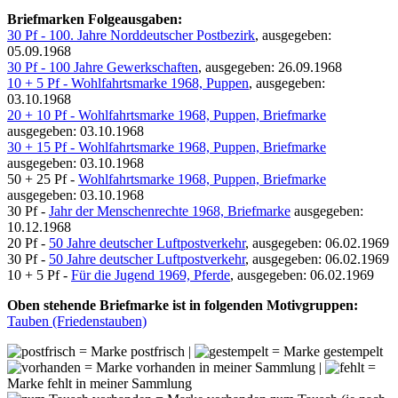
Briefmarken Folgeausgaben:
30 Pf - 100. Jahre Norddeutscher Postbezirk
, ausgegeben:
05.09.1968
30 Pf - 100 Jahre Gewerkschaften
, ausgegeben: 26.09.1968
10 + 5 Pf - Wohlfahrtsmarke 1968, Puppen
, ausgegeben:
03.10.1968
20 + 10 Pf - Wohlfahrtsmarke 1968, Puppen, Briefmarke
ausgegeben: 03.10.1968
30 + 15 Pf - Wohlfahrtsmarke 1968, Puppen, Briefmarke
ausgegeben: 03.10.1968
50 + 25 Pf -
Wohlfahrtsmarke 1968, Puppen, Briefmarke
ausgegeben: 03.10.1968
30 Pf -
Jahr der Menschenrechte 1968, Briefmarke
ausgegeben:
10.12.1968
20 Pf -
50 Jahre deutscher Luftpostverkehr
, ausgegeben: 06.02.1969
30 Pf -
50 Jahre deutscher Luftpostverkehr
, ausgegeben: 06.02.1969
10 + 5 Pf -
Für die Jugend 1969, Pferde
, ausgegeben: 06.02.1969
Oben stehende Briefmarke ist in folgenden Motivgruppen:
Tauben (Friedenstauben)
= Marke postfrisch |
= Marke gestempelt
= Marke vorhanden in meiner Sammlung |
=
Marke fehlt in meiner Sammlung