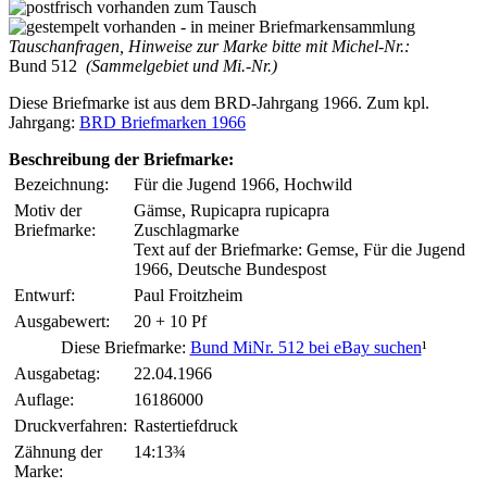
Tauschanfragen, Hinweise zur Marke bitte mit Michel-Nr.:
Bund 512
(Sammelgebiet und Mi.-Nr.)
Diese Briefmarke ist aus dem BRD-Jahrgang 1966. Zum kpl.
Jahrgang:
BRD Briefmarken 1966
Beschreibung der Briefmarke:
Bezeichnung:
Für die Jugend 1966, Hochwild
Motiv der
Gämse, Rupicapra rupicapra
Briefmarke:
Zuschlagmarke
Text auf der Briefmarke: Gemse, Für die Jugend
1966, Deutsche Bundespost
Entwurf:
Paul Froitzheim
Ausgabewert:
20 + 10 Pf
Diese Briefmarke:
Bund MiNr. 512 bei eBay suchen
¹
Ausgabetag:
22.04.1966
Auflage:
16186000
Druckverfahren:
Rastertiefdruck
Zähnung der
14:13¾
Marke: