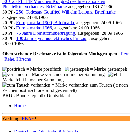
50 + 25 Pf - FIP München Kongreß des Internationalen
Philatelistenverbandes, Briefmarke
ausgegeben: 13.07.1966
30 Pf -
250. Todestag Gottfried Wilhelm Leibniz, Briefmarke
ausgegeben: 24.08.1966
20 Pf -
Europamarke 1966, Briefmarke
ausgegeben: 24.09.1966
30 Pf -
Europamarke 1966
, ausgegeben: 24.09.1966
20 Pf -
75 Jahre Drehstromübertragung
, ausgegeben: 28.09.1966
30 Pf -
100 Jahre dynamoelektrisches Prinzip
, ausgegeben:
28.09.1966
Oben stehende Briefmarke ist in folgenden Motivgruppen:
Tiere
|
Rehe, Hirsche
= Marke postfrisch |
= Marke gestempelt
= Marke vorhanden in meiner Sammlung |
=
Marke fehlt in meiner Sammlung
= Marke vorhanden zum Tausch (je nach
Zeichen postfrisch oder/und gestempelt)
BRD - Bundesrepublik Deutschland
Home
Werbung:
EBAY
¹
Deutschland / deutsche Briefmarken