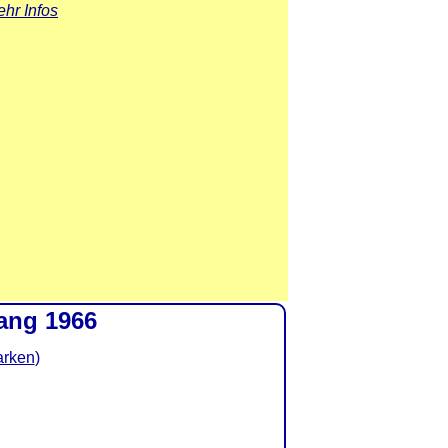
hr Infos
ang 1966
arken
)