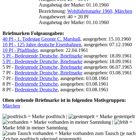
Ausgabetag der Marke: 01.10.1960
Bezeichnung:
Wohlfahrtsmarke 1960, Märchen
Ausgabewert: 40 + 20 Pf
Ausgabetag der Marke: 01.10.1960
Briefmarken Folgeausgaben:
40 Pf - 1. Todestag George C. Marshall
, ausgegeben: 15.10.1960
10 Pf - 125 Jahre deutsche Eisenbahnen
, ausgegeben: 07.12.1960
10 Pf - Pfadfinder
, ausgegeben: 22.04.1961
5 Pf - Bedeutende Deutsche, Briefmarke
ausgegeben: 18.09.1961
5 Pf - Bedeutende Deutsche, Briefmarke
ausgegeben: 18.09.1961
5 Pf -
Bedeutende Deutsche, Briefmarke
ausgegeben: 06.07.1965
7 Pf -
Bedeutende Deutsche, Briefmarke
ausgegeben: 03.08.1961
7 Pf -
Bedeutende Deutsche
, ausgegeben: 03.08.1961
8 Pf -
Bedeutende Deutsche
, ausgegeben: 03.08.1961
8 Pf -
Bedeutende Deutsche
, ausgegeben: 03.08.1961
Oben stehende Briefmarke ist in folgenden Motivgruppen:
Märchen
= Marke postfrisch |
= Marke gestempelt
= Marke vorhanden in meiner Sammlung |
=
Marke fehlt in meiner Sammlung
= Marke vorhanden zum Tausch (je nach
Zeichen postfrisch oder/und gestempelt)