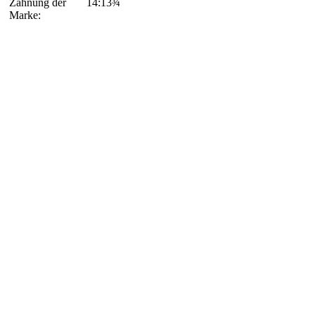
Zähnung der
14:13¾
Marke: