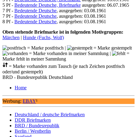
5 Pf -
Bedeutende Deutsche, Briefmarke
ausgegeben: 06.07.1965
7 Pf -
Bedeutende Deutsche
, ausgegeben: 03.08.1961
7 Pf -
Bedeutende Deutsche
, ausgegeben: 03.08.1961
8 Pf -
Bedeutende Deutsche
, ausgegeben: 03.08.1961
Oben stehende Briefmarke ist in folgenden Motivgruppen:
Märchen
|
Hunde (Fuchs, Wolf)
= Marke postfrisch |
= Marke gestempelt
= Marke vorhanden in meiner Sammlung |
=
Marke fehlt in meiner Sammlung
= Marke vorhanden zum Tausch (je nach Zeichen postfrisch
oder/und gestempelt)
BRD - Bundesrepublik Deutschland
Home
Werbung:
EBAY
¹
Deutschland / deutsche Briefmarken
DDR Briefmarken
BRD / Bundesrepublik
Berlin / Westberlin
Saarland