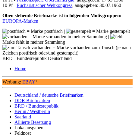
10 Pf -
Eucharistischer Weltkongress
, ausgegeben: 30.07.1960
Oben stehende Briefmarke ist in folgenden Motivgruppen:
EUROPA-Marken
= Marke postfrisch |
= Marke gestempelt
= Marke vorhanden in meiner Sammlung |
=
Marke fehlt in meiner Sammlung
= Marke vorhanden zum Tausch (je nach
Zeichen postfrisch oder/und gestempelt)
BRD - Bundesrepublik Deutschland
Home
Werbung:
EBAY
¹
Deutschland / deutsche Briefmarken
DDR Briefmarken
BRD / Bundesrepublik
Berlin / Westberlin
Saarland
Alliierte Besetzung
Lokalausgaben
Feldpost