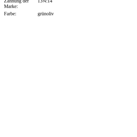
Zähnung der
13¾:14
Marke:
Farbe:
grünoliv