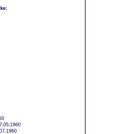
rke:
60
7.05.1960
07.1960