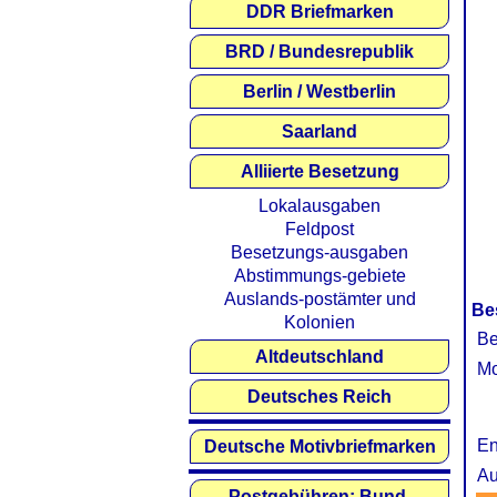
DDR Briefmarken
BRD / Bundesrepublik
Berlin / Westberlin
Saarland
Alliierte Besetzung
Lokalausgaben
Feldpost
Besetzungs-ausgaben
Abstimmungs-gebiete
Auslands-postämter und
Be
Kolonien
Be
Altdeutschland
Mo
Deutsches Reich
En
Deutsche Motivbriefmarken
Au
Postgebühren: Bund,