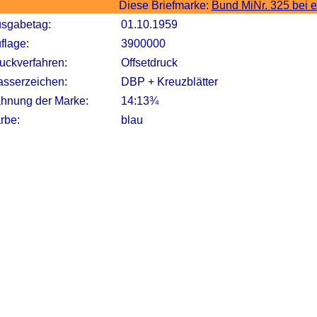
Diese Briefmarke:
Bund MiNr. 325 bei 
sgabetag:
01.10.1959
flage:
3900000
uckverfahren:
Offsetdruck
sserzeichen:
DBP + Kreuzblätter
hnung der Marke:
14:13¾
rbe:
blau