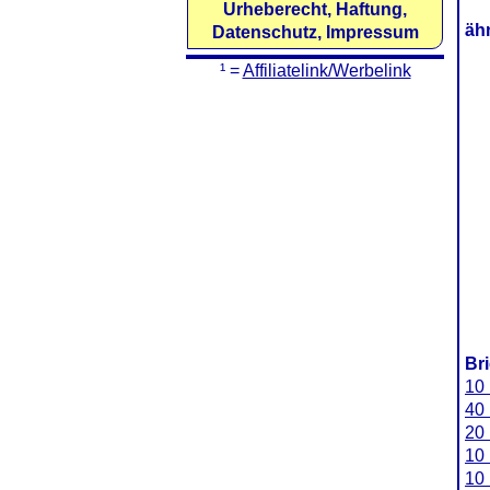
Urheberecht, Haftung,
äh
Datenschutz, Impressum
¹ =
Affiliatelink/Werbelink
Br
10 
40 
20 
10 
10 