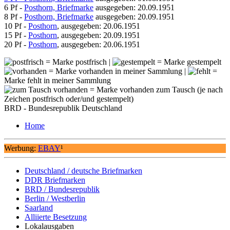
6 Pf -
Posthorn, Briefmarke
ausgegeben: 20.09.1951
8 Pf -
Posthorn, Briefmarke
ausgegeben: 20.09.1951
10 Pf -
Posthorn
, ausgegeben: 20.06.1951
15 Pf -
Posthorn
, ausgegeben: 20.09.1951
20 Pf -
Posthorn
, ausgegeben: 20.06.1951
= Marke postfrisch |
= Marke gestempelt
= Marke vorhanden in meiner Sammlung |
=
Marke fehlt in meiner Sammlung
= Marke vorhanden zum Tausch (je nach
Zeichen postfrisch oder/und gestempelt)
BRD - Bundesrepublik Deutschland
Home
Werbung:
EBAY
¹
Deutschland / deutsche Briefmarken
DDR Briefmarken
BRD / Bundesrepublik
Berlin / Westberlin
Saarland
Alliierte Besetzung
Lokalausgaben