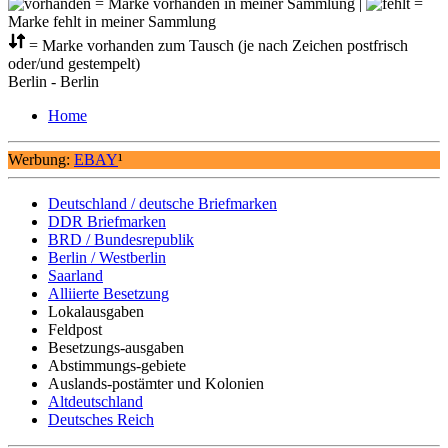
= Marke vorhanden in meiner Sammlung |
=
Marke fehlt in meiner Sammlung
= Marke vorhanden zum Tausch (je nach Zeichen postfrisch
oder/und gestempelt)
Berlin - Berlin
Home
Werbung:
EBAY
¹
Deutschland / deutsche Briefmarken
DDR Briefmarken
BRD / Bundesrepublik
Berlin / Westberlin
Saarland
Alliierte Besetzung
Lokalausgaben
Feldpost
Besetzungs-ausgaben
Abstimmungs-gebiete
Auslands-postämter und Kolonien
Altdeutschland
Deutsches Reich