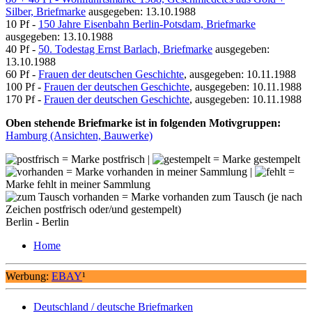
Silber, Briefmarke
ausgegeben: 13.10.1988
10 Pf -
150 Jahre Eisenbahn Berlin-Potsdam, Briefmarke
ausgegeben: 13.10.1988
40 Pf -
50. Todestag Ernst Barlach, Briefmarke
ausgegeben:
13.10.1988
60 Pf -
Frauen der deutschen Geschichte
, ausgegeben: 10.11.1988
100 Pf -
Frauen der deutschen Geschichte
, ausgegeben: 10.11.1988
170 Pf -
Frauen der deutschen Geschichte
, ausgegeben: 10.11.1988
Oben stehende Briefmarke ist in folgenden Motivgruppen:
Hamburg (Ansichten, Bauwerke)
= Marke postfrisch |
= Marke gestempelt
= Marke vorhanden in meiner Sammlung |
=
Marke fehlt in meiner Sammlung
= Marke vorhanden zum Tausch (je nach
Zeichen postfrisch oder/und gestempelt)
Berlin - Berlin
Home
Werbung:
EBAY
¹
Deutschland / deutsche Briefmarken