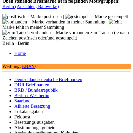
Oben stehende Briefmarke ist in folgenden Motivgruppen:
Berlin (Ansichten, Bauwerke)
= Marke postfrisch |
= Marke gestempelt
= Marke vorhanden in meiner Sammlung |
=
Marke fehlt in meiner Sammlung
= Marke vorhanden zum Tausch (je nach
Zeichen postfrisch oder/und gestempelt)
Berlin - Berlin
Home
Werbung:
EBAY
¹
Deutschland / deutsche Briefmarken
DDR Briefmarken
BRD / Bundesrepublik
Berlin / Westberlin
Saarland
Alliierte Besetzung
Lokalausgaben
Feldpost
Besetzungs-ausgaben
Abstimmungs-gebiete
Auslands-postämter und Kolonien