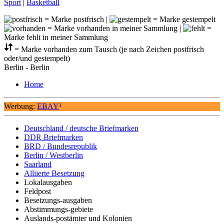
Sport
|
Basketball
= Marke postfrisch |
= Marke gestempelt
= Marke vorhanden in meiner Sammlung |
=
Marke fehlt in meiner Sammlung
= Marke vorhanden zum Tausch (je nach Zeichen postfrisch
oder/und gestempelt)
Berlin - Berlin
Home
Werbung:
EBAY
¹
Deutschland / deutsche Briefmarken
DDR Briefmarken
BRD / Bundesrepublik
Berlin / Westberlin
Saarland
Alliierte Besetzung
Lokalausgaben
Feldpost
Besetzungs-ausgaben
Abstimmungs-gebiete
Auslands-postämter und Kolonien