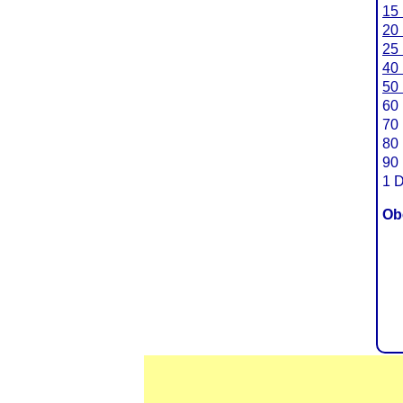
15 
20 
25 
40 
50 
60 
70 
80 
90 
1 
Ob