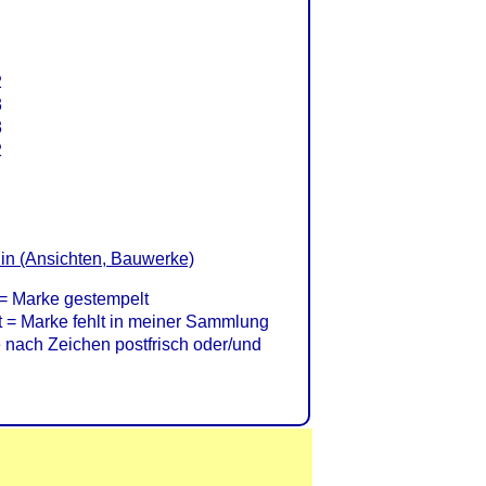
2
3
3
2
lin (Ansichten, Bauwerke)
= Marke gestempelt
= Marke fehlt in meiner Sammlung
nach Zeichen postfrisch oder/und