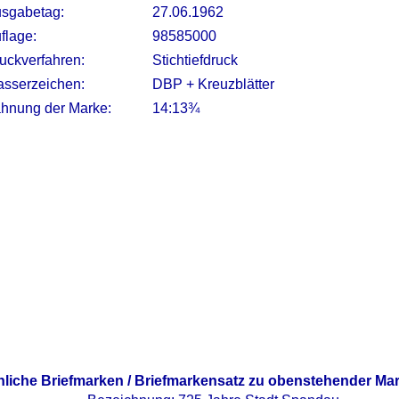
sgabetag:
27.06.1962
flage:
98585000
uckverfahren:
Stichtiefdruck
sserzeichen:
DBP + Kreuzblätter
hnung der Marke:
14:13¾
nliche Briefmarken / Briefmarkensatz zu obenstehender Ma