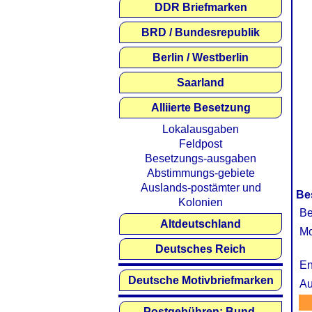
DDR Briefmarken
BRD / Bundesrepublik
Berlin / Westberlin
Saarland
Alliierte Besetzung
Lokalausgaben
Feldpost
Besetzungs-ausgaben
Abstimmungs-gebiete
Auslands-postämter und
Be
Kolonien
Be
Altdeutschland
Mo
Deutsches Reich
En
Deutsche Motivbriefmarken
Au
Postgebühren: Bund,