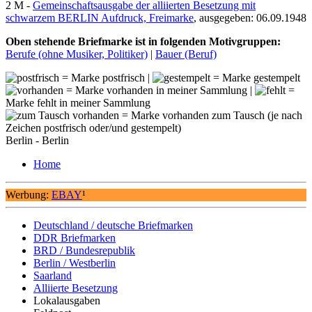
2 M -
Gemeinschaftsausgabe der alliierten Besetzung mit
schwarzem BERLIN Aufdruck, Freimarke
, ausgegeben: 06.09.1948
Oben stehende Briefmarke ist in folgenden Motivgruppen:
Berufe (ohne Musiker, Politiker)
|
Bauer (Beruf)
= Marke postfrisch |
= Marke gestempelt
= Marke vorhanden in meiner Sammlung |
=
Marke fehlt in meiner Sammlung
= Marke vorhanden zum Tausch (je nach
Zeichen postfrisch oder/und gestempelt)
Berlin - Berlin
Home
Werbung:
EBAY
¹
Deutschland / deutsche Briefmarken
DDR Briefmarken
BRD / Bundesrepublik
Berlin / Westberlin
Saarland
Alliierte Besetzung
Lokalausgaben