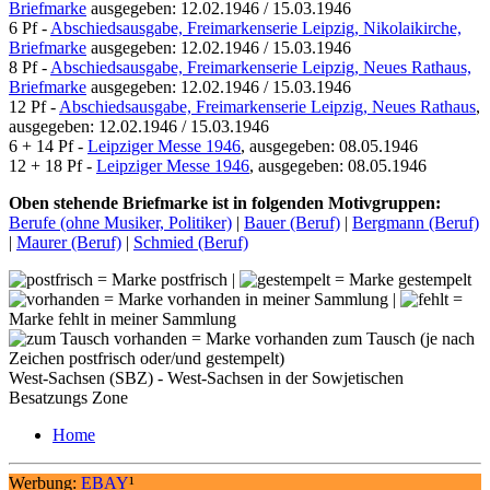
Briefmarke
ausgegeben: 12.02.1946 / 15.03.1946
6 Pf -
Abschiedsausgabe, Freimarkenserie Leipzig, Nikolaikirche,
Briefmarke
ausgegeben: 12.02.1946 / 15.03.1946
8 Pf -
Abschiedsausgabe, Freimarkenserie Leipzig, Neues Rathaus,
Briefmarke
ausgegeben: 12.02.1946 / 15.03.1946
12 Pf -
Abschiedsausgabe, Freimarkenserie Leipzig, Neues Rathaus
,
ausgegeben: 12.02.1946 / 15.03.1946
6 + 14 Pf -
Leipziger Messe 1946
, ausgegeben: 08.05.1946
12 + 18 Pf -
Leipziger Messe 1946
, ausgegeben: 08.05.1946
Oben stehende Briefmarke ist in folgenden Motivgruppen:
Berufe (ohne Musiker, Politiker)
|
Bauer (Beruf)
|
Bergmann (Beruf)
|
Maurer (Beruf)
|
Schmied (Beruf)
= Marke postfrisch |
= Marke gestempelt
= Marke vorhanden in meiner Sammlung |
=
Marke fehlt in meiner Sammlung
= Marke vorhanden zum Tausch (je nach
Zeichen postfrisch oder/und gestempelt)
West-Sachsen (SBZ) - West-Sachsen in der Sowjetischen
Besatzungs Zone
Home
Werbung:
EBAY
¹