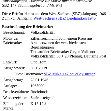
Tauschanfragen, Hinweise zur Marke bitte mit Michel-Nr.:
SBZ 147
(Sammelgebiet und Mi.-Nr.)
Diese Briefmarke ist aus dem West-Sachsen (SBZ)-Jahrgang 1946.
Zum kpl. Jahrgang:
West-Sachsen (SBZ) Briefmarken 1946
Beschreibung der Briefmarke:
Bezeichnung:
Volkssolidarität
Motiv der
Ziffernzeichnung 30 in einem Kreis aus
Briefmarke:
Arbeiterszenen der verschiedensten
Berufsgruppen
Text auf der Briefmarke: Gegen Volksnot
Volkssolidarität, 30 + 20 Pfennig, Deutsche Post
Entwurf:
Otto Horn
Ausgabewert:
30 + 20 Pf
Diese Briefmarke:
SBZ MiNr. 147 bei eBay suchen
¹
Ausgabetag:
28.01.1946
Auflage:
1065000
Druckverfahren:
Buchdruck
Wasserzeichen:
Stufen steigend
Zähnung der
K 13:12½
Marke: