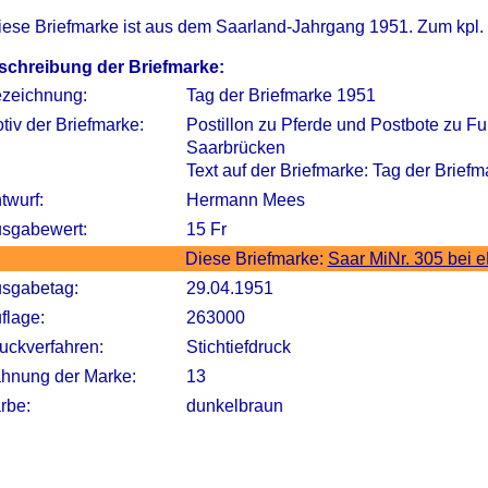
iese Briefmarke ist aus dem Saarland-Jahrgang 1951. Zum kpl.
schreibung der Briefmarke:
zeichnung:
Tag der Briefmarke 1951
tiv der Briefmarke:
Postillon zu Pferde und Postbote zu Fu
Saarbrücken
Text auf der Briefmarke: Tag der Brief
twurf:
Hermann Mees
sgabewert:
15 Fr
Diese Briefmarke:
Saar MiNr. 305 bei 
sgabetag:
29.04.1951
flage:
263000
uckverfahren:
Stichtiefdruck
hnung der Marke:
13
rbe:
dunkelbraun