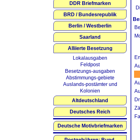
DDR Briefmarken
D
BRD / Bundesrepublik
Be
Berlin / Westberlin
Be
Mo
Saarland
Alliierte Besetzung
En
Lokalausgaben
Feldpost
Au
Besetzungs-ausgaben
Abstimmungs-gebiete
Au
Auslands-postämter und
Kolonien
Au
Dr
Altdeutschland
Zä
Deutsches Reich
Fa
Deutsche Motivbriefmarken
Postgebühren: Bund,