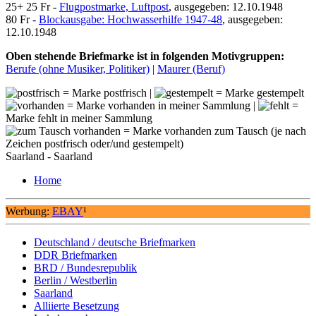
25+ 25 Fr -
Flugpostmarke, Luftpost
, ausgegeben: 12.10.1948
80 Fr -
Blockausgabe: Hochwasserhilfe 1947-48
, ausgegeben:
12.10.1948
Oben stehende Briefmarke ist in folgenden Motivgruppen:
Berufe (ohne Musiker, Politiker)
|
Maurer (Beruf)
= Marke postfrisch |
= Marke gestempelt
= Marke vorhanden in meiner Sammlung |
=
Marke fehlt in meiner Sammlung
= Marke vorhanden zum Tausch (je nach
Zeichen postfrisch oder/und gestempelt)
Saarland - Saarland
Home
Werbung:
EBAY
¹
Deutschland / deutsche Briefmarken
DDR Briefmarken
BRD / Bundesrepublik
Berlin / Westberlin
Saarland
Alliierte Besetzung