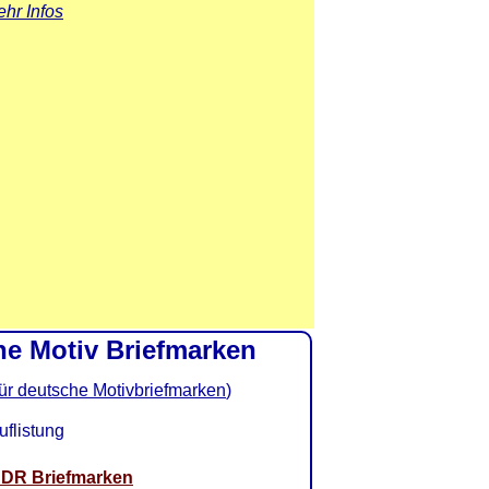
hr Infos
che Motiv Briefmarken
ür deutsche Motivbriefmarken
)
uflistung
DR Briefmarken