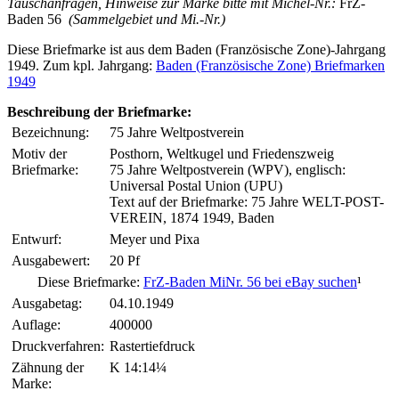
Tauschanfragen, Hinweise zur Marke bitte mit Michel-Nr.:
FrZ-
Baden 56
(Sammelgebiet und Mi.-Nr.)
Diese Briefmarke ist aus dem Baden (Französische Zone)-Jahrgang
1949. Zum kpl. Jahrgang:
Baden (Französische Zone) Briefmarken
1949
Beschreibung der Briefmarke:
Bezeichnung:
75 Jahre Weltpostverein
Motiv der
Posthorn, Weltkugel und Friedenszweig
Briefmarke:
75 Jahre Weltpostverein (WPV), englisch:
Universal Postal Union (UPU)
Text auf der Briefmarke: 75 Jahre WELT-POST-
VEREIN, 1874 1949, Baden
Entwurf:
Meyer und Pixa
Ausgabewert:
20 Pf
Diese Briefmarke:
FrZ-Baden MiNr. 56 bei eBay suchen
¹
Ausgabetag:
04.10.1949
Auflage:
400000
Druckverfahren:
Rastertiefdruck
Zähnung der
K 14:14¼
Marke: