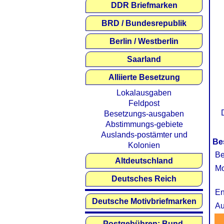
DDR Briefmarken
BRD / Bundesrepublik
Berlin / Westberlin
Saarland
Alliierte Besetzung
Lokalausgaben
Feldpost
Besetzungs-ausgaben
Abstimmungs-gebiete
Auslands-postämter und
Be
Kolonien
Be
Altdeutschland
Mo
Deutsches Reich
En
Deutsche Motivbriefmarken
Au
Postgebühren: Bund,