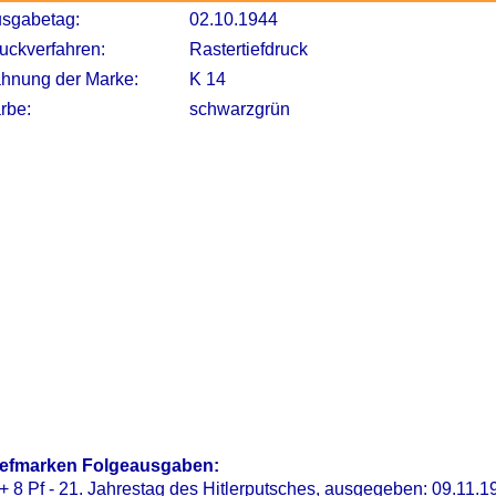
sgabetag:
02.10.1944
uckverfahren:
Rastertiefdruck
hnung der Marke:
K 14
rbe:
schwarzgrün
iefmarken Folgeausgaben:
+ 8 Pf - 21. Jahrestag des Hitlerputsches
, ausgegeben: 09.11.1