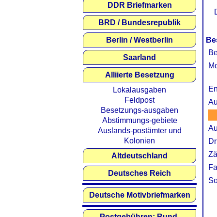
DDR Briefmarken
BRD / Bundesrepublik
Berlin / Westberlin
Be
Be
Saarland
Mo
Alliierte Besetzung
En
Lokalausgaben
Feldpost
Au
Besetzungs-ausgaben
Abstimmungs-gebiete
Au
Auslands-postämter und
Kolonien
Dr
Zä
Altdeutschland
Fa
Deutsches Reich
So
Deutsche Motivbriefmarken
Postgebühren: Bund,