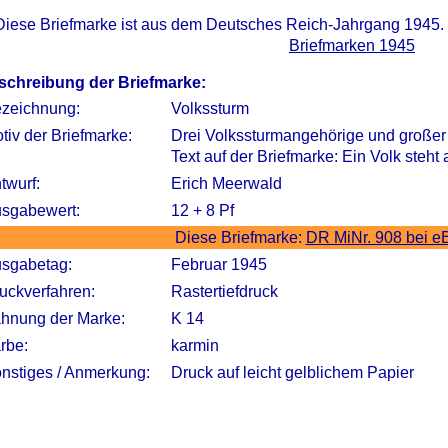
Diese Briefmarke ist aus dem Deutsches Reich-Jahrgang 1945.
Briefmarken 1945
schreibung der Briefmarke:
zeichnung:
Volkssturm
tiv der Briefmarke:
Drei Volkssturmangehörige und großer 
Text auf der Briefmarke: Ein Volk steh
twurf:
Erich Meerwald
sgabewert:
12 + 8 Pf
Diese Briefmarke:
DR MiNr. 908 bei e
sgabetag:
Februar 1945
uckverfahren:
Rastertiefdruck
hnung der Marke:
K 14
rbe:
karmin
nstiges / Anmerkung:
Druck auf leicht gelblichem Papier