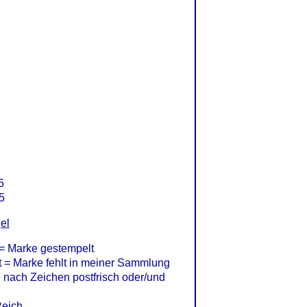
5
5
el
= Marke gestempelt
= Marke fehlt in meiner Sammlung
nach Zeichen postfrisch oder/und
Reich