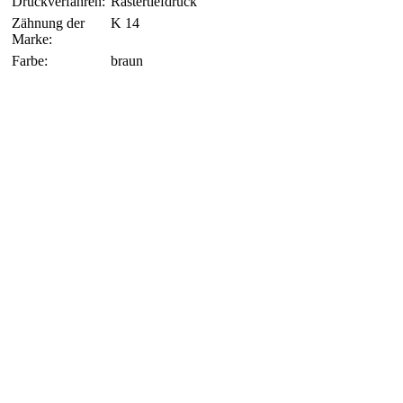
Druckverfahren:
Rastertiefdruck
Zähnung der
K 14
Marke:
Farbe:
braun