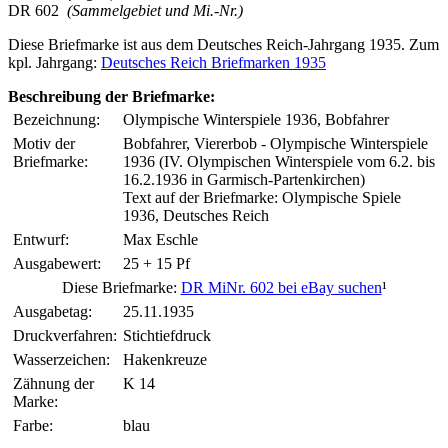
DR 602
(Sammelgebiet und Mi.-Nr.)
Diese Briefmarke ist aus dem Deutsches Reich-Jahrgang 1935. Zum
kpl. Jahrgang:
Deutsches Reich Briefmarken 1935
Beschreibung der Briefmarke:
Bezeichnung:
Olympische Winterspiele 1936, Bobfahrer
Motiv der
Bobfahrer, Viererbob - Olympische Winterspiele
Briefmarke:
1936 (IV. Olympischen Winterspiele vom 6.2. bis
16.2.1936 in Garmisch-Partenkirchen)
Text auf der Briefmarke: Olympische Spiele
1936, Deutsches Reich
Entwurf:
Max Eschle
Ausgabewert:
25 + 15 Pf
Diese Briefmarke:
DR MiNr. 602 bei eBay suchen
¹
Ausgabetag:
25.11.1935
Druckverfahren:
Stichtiefdruck
Wasserzeichen:
Hakenkreuze
Zähnung der
K 14
Marke:
Farbe:
blau