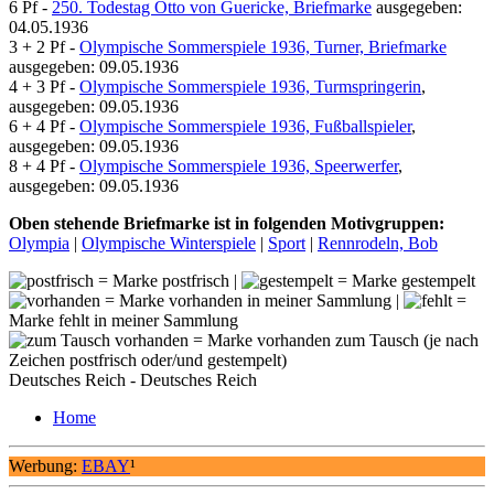
6 Pf -
250. Todestag Otto von Guericke, Briefmarke
ausgegeben:
04.05.1936
3 + 2 Pf -
Olympische Sommerspiele 1936, Turner, Briefmarke
ausgegeben: 09.05.1936
4 + 3 Pf -
Olympische Sommerspiele 1936, Turmspringerin
,
ausgegeben: 09.05.1936
6 + 4 Pf -
Olympische Sommerspiele 1936, Fußballspieler
,
ausgegeben: 09.05.1936
8 + 4 Pf -
Olympische Sommerspiele 1936, Speerwerfer
,
ausgegeben: 09.05.1936
Oben stehende Briefmarke ist in folgenden Motivgruppen:
Olympia
|
Olympische Winterspiele
|
Sport
|
Rennrodeln, Bob
= Marke postfrisch |
= Marke gestempelt
= Marke vorhanden in meiner Sammlung |
=
Marke fehlt in meiner Sammlung
= Marke vorhanden zum Tausch (je nach
Zeichen postfrisch oder/und gestempelt)
Deutsches Reich - Deutsches Reich
Home
Werbung:
EBAY
¹