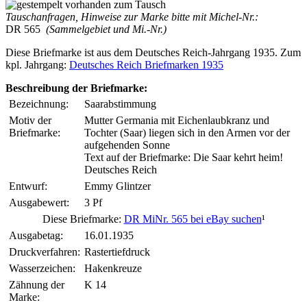
Tauschanfragen, Hinweise zur Marke bitte mit Michel-Nr.:
DR 565
(Sammelgebiet und Mi.-Nr.)
Diese Briefmarke ist aus dem Deutsches Reich-Jahrgang 1935. Zum
kpl. Jahrgang:
Deutsches Reich Briefmarken 1935
Beschreibung der Briefmarke:
Bezeichnung:
Saarabstimmung
Motiv der
Mutter Germania mit Eichenlaubkranz und
Briefmarke:
Tochter (Saar) liegen sich in den Armen vor der
aufgehenden Sonne
Text auf der Briefmarke: Die Saar kehrt heim!
Deutsches Reich
Entwurf:
Emmy Glintzer
Ausgabewert:
3 Pf
Diese Briefmarke:
DR MiNr. 565 bei eBay suchen
¹
Ausgabetag:
16.01.1935
Druckverfahren:
Rastertiefdruck
Wasserzeichen:
Hakenkreuze
Zähnung der
K 14
Marke: