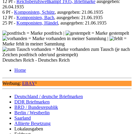
12 Pf -
Reichsberufswettkampf 1935, Briefmarke
ausgegeben:
26.04.1935
6 Pf -
Komponisten, Schütz
, ausgegeben: 21.06.1935
12 Pf -
Komponisten, Bach
, ausgegeben: 21.06.1935
25 Pf -
Komponisten, Händel
, ausgegeben: 21.06.1935
= Marke postfrisch |
= Marke gestempelt
= Marke vorhanden in meiner Sammlung |
=
Marke fehlt in meiner Sammlung
= Marke vorhanden zum Tausch (je nach
Zeichen postfrisch oder/und gestempelt)
Deutsches Reich - Deutsches Reich
Home
Werbung:
EBAY
¹
Deutschland / deutsche Briefmarken
DDR Briefmarken
BRD / Bundesrepublik
Berlin / Westberlin
Saarland
Alliierte Besetzung
Lokalausgaben