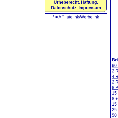
Urheberecht, Haftung,
Datenschutz, Impressum
¹ =
Affiliatelink/Werbelink
Br
80 
2 R
4 R
2 R
8 P
15 
8 +
15 
25 
50 