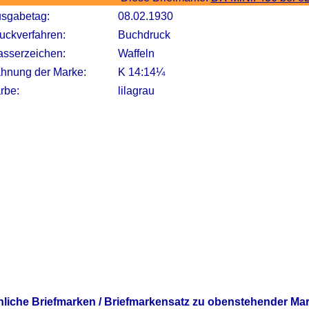
sgabetag:
08.02.1930
uckverfahren:
Buchdruck
sserzeichen:
Waffeln
hnung der Marke:
K 14:14¼
rbe:
lilagrau
nliche Briefmarken / Briefmarkensatz zu obenstehender Ma