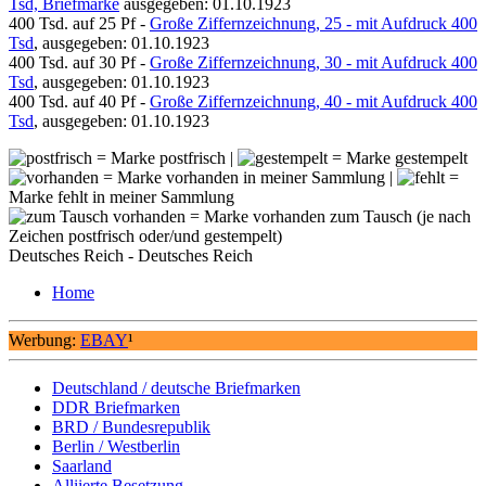
Tsd, Briefmarke
ausgegeben: 01.10.1923
400 Tsd. auf 25 Pf -
Große Ziffernzeichnung, 25 - mit Aufdruck 400
Tsd
, ausgegeben: 01.10.1923
400 Tsd. auf 30 Pf -
Große Ziffernzeichnung, 30 - mit Aufdruck 400
Tsd
, ausgegeben: 01.10.1923
400 Tsd. auf 40 Pf -
Große Ziffernzeichnung, 40 - mit Aufdruck 400
Tsd
, ausgegeben: 01.10.1923
= Marke postfrisch |
= Marke gestempelt
= Marke vorhanden in meiner Sammlung |
=
Marke fehlt in meiner Sammlung
= Marke vorhanden zum Tausch (je nach
Zeichen postfrisch oder/und gestempelt)
Deutsches Reich - Deutsches Reich
Home
Werbung:
EBAY
¹
Deutschland / deutsche Briefmarken
DDR Briefmarken
BRD / Bundesrepublik
Berlin / Westberlin
Saarland
Alliierte Besetzung