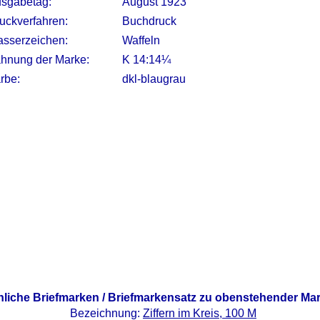
sgabetag:
August 1923
uckverfahren:
Buchdruck
sserzeichen:
Waffeln
hnung der Marke:
K 14:14¼
rbe:
dkl-blaugrau
nliche Briefmarken / Briefmarkensatz zu obenstehender Ma
Bezeichnung:
Ziffern im Kreis, 100 M