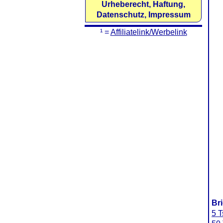
Urheberecht, Haftung,
Datenschutz, Impressum
¹ =
Affiliatelink/Werbelink
Br
5 T