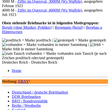
3000 M -
Ziffer im Queroval, 3000M (Wz Waffeln)
, ausgegeben:
Februar 1923
4000 M -
Ziffer im Queroval, 4000M (Wz Waffeln)
, ausgegeben:
Juli 1923
Oben stehende Briefmarke ist in folgenden Motivgruppen:
Berufe (ohne Musiker, Politiker)
|
Bergmann (Beruf)
|
Bergbau u
Hüttenwesen
= Marke postfrisch |
= Marke gestempelt
= Marke vorhanden in meiner Sammlung |
=
Marke fehlt in meiner Sammlung
= Marke vorhanden zum Tausch (je nach
Zeichen postfrisch oder/und gestempelt)
Deutsches Reich - Deutsches Reich
Home
Werbung:
EBAY
¹
Deutschland / deutsche Briefmarken
DDR Briefmarken
BRD / Bundesrepublik
Berlin / Westberlin
Saarland