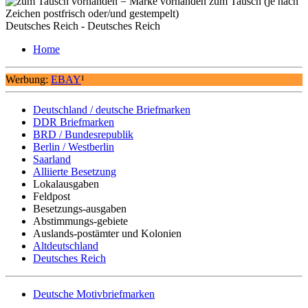
= Marke vorhanden zum Tausch (je nach
Zeichen postfrisch oder/und gestempelt)
Deutsches Reich - Deutsches Reich
Home
Werbung:
EBAY
¹
Deutschland / deutsche Briefmarken
DDR Briefmarken
BRD / Bundesrepublik
Berlin / Westberlin
Saarland
Alliierte Besetzung
Lokalausgaben
Feldpost
Besetzungs-ausgaben
Abstimmungs-gebiete
Auslands-postämter und Kolonien
Altdeutschland
Deutsches Reich
Deutsche Motivbriefmarken