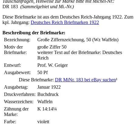
Tauschanfragen, Hinweise zur Marke bitte mit Michel-Nr.:
DR 183
(Sammelgebiet und Mi.-Nr.)
Diese Briefmarke ist aus dem Deutsches Reich-Jahrgang 1922. Zum
kpl. Jahrgang:
Deutsches Reich Briefmarken 1922
Beschreibung der Briefmarke:
Bezeichnung:
Große Ziffernzeichnung, 50 (Wz Waffeln)
Motiv der
große Ziffer 50
Briefmarke:
weiterer Text auf der Briefmarke: Deutsches
Reich
Entwurf:
Prof. W. Geiger
Ausgabewert:
50 Pf
Diese Briefmarke:
DR MiNr. 183 bei eBay suchen
¹
Ausgabetag:
Januar 1922
Druckverfahren:
Buchdruck
Wasserzeichen:
Waffeln
Zähnung der
K 14:14¼
Marke:
Farbe:
violett