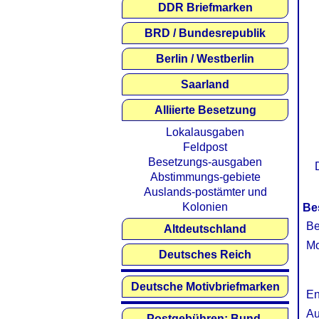
DDR Briefmarken
BRD / Bundesrepublik
Berlin / Westberlin
Saarland
Alliierte Besetzung
Lokalausgaben
Feldpost
Besetzungs-ausgaben
Abstimmungs-gebiete
Auslands-postämter und
Kolonien
Be
Be
Altdeutschland
Mo
Deutsches Reich
Deutsche Motivbriefmarken
En
Au
Postgebühren: Bund,