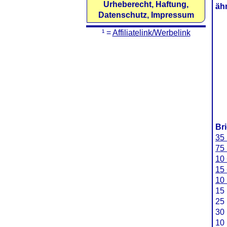
Urheberecht, Haftung,
äh
Datenschutz, Impressum
¹ =
Affiliatelink/Werbelink
Br
35 
75 
10 
15 
10 
15 
25 
30 
10 