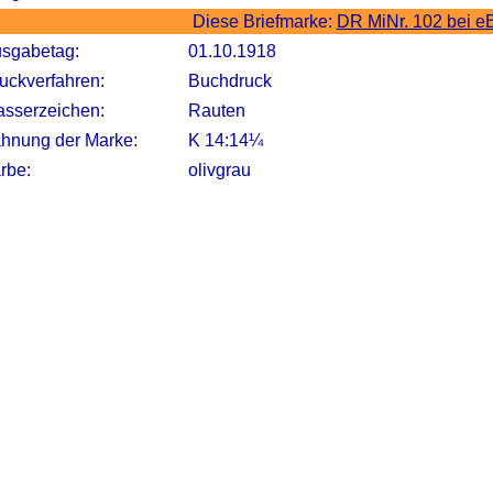
Diese Briefmarke:
DR MiNr. 102 bei e
sgabetag:
01.10.1918
uckverfahren:
Buchdruck
sserzeichen:
Rauten
hnung der Marke:
K 14:14¼
rbe:
olivgrau