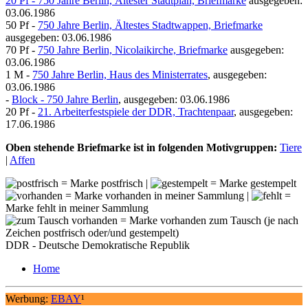
20 Pf - 750 Jahre Berlin, Ältester Stadtplan, Briefmarke
ausgegeben:
03.06.1986
50 Pf -
750 Jahre Berlin, Ältestes Stadtwappen, Briefmarke
ausgegeben: 03.06.1986
70 Pf -
750 Jahre Berlin, Nicolaikirche, Briefmarke
ausgegeben:
03.06.1986
1 M -
750 Jahre Berlin, Haus des Ministerrates
, ausgegeben:
03.06.1986
-
Block - 750 Jahre Berlin
, ausgegeben: 03.06.1986
20 Pf -
21. Arbeiterfestspiele der DDR, Trachtenpaar
, ausgegeben:
17.06.1986
Oben stehende Briefmarke ist in folgenden Motivgruppen:
Tiere
|
Affen
= Marke postfrisch |
= Marke gestempelt
= Marke vorhanden in meiner Sammlung |
=
Marke fehlt in meiner Sammlung
= Marke vorhanden zum Tausch (je nach
Zeichen postfrisch oder/und gestempelt)
DDR - Deutsche Demokratische Republik
Home
Werbung:
EBAY
¹