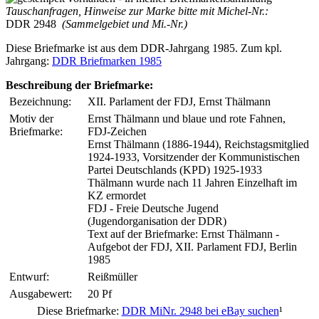
Tauschanfragen, Hinweise zur Marke bitte mit Michel-Nr.:
DDR 2948
(Sammelgebiet und Mi.-Nr.)
Diese Briefmarke ist aus dem DDR-Jahrgang 1985. Zum kpl.
Jahrgang:
DDR Briefmarken 1985
Beschreibung der Briefmarke:
Bezeichnung:
XII. Parlament der FDJ, Ernst Thälmann
Motiv der
Ernst Thälmann und blaue und rote Fahnen,
Briefmarke:
FDJ-Zeichen
Ernst Thälmann (1886-1944), Reichstagsmitglied
1924-1933, Vorsitzender der Kommunistischen
Partei Deutschlands (KPD) 1925-1933
Thälmann wurde nach 11 Jahren Einzelhaft im
KZ ermordet
FDJ - Freie Deutsche Jugend
(Jugendorganisation der DDR)
Text auf der Briefmarke: Ernst Thälmann -
Aufgebot der FDJ, XII. Parlament FDJ, Berlin
1985
Entwurf:
Reißmüller
Ausgabewert:
20 Pf
Diese Briefmarke:
DDR MiNr. 2948 bei eBay suchen
¹