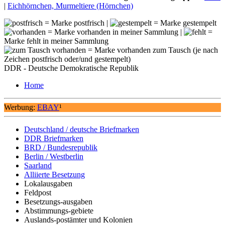
|
Eichhörnchen, Murmeltiere (Hörnchen)
= Marke postfrisch |
= Marke gestempelt
= Marke vorhanden in meiner Sammlung |
=
Marke fehlt in meiner Sammlung
= Marke vorhanden zum Tausch (je nach
Zeichen postfrisch oder/und gestempelt)
DDR - Deutsche Demokratische Republik
Home
Werbung:
EBAY
¹
Deutschland / deutsche Briefmarken
DDR Briefmarken
BRD / Bundesrepublik
Berlin / Westberlin
Saarland
Alliierte Besetzung
Lokalausgaben
Feldpost
Besetzungs-ausgaben
Abstimmungs-gebiete
Auslands-postämter und Kolonien