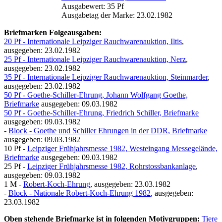
Ausgabewert: 35 Pf
Ausgabetag der Marke: 23.02.1982
Briefmarken Folgeausgaben:
20 Pf - Internationale Leipziger Rauchwarenauktion, Iltis
,
ausgegeben: 23.02.1982
25 Pf - Internationale Leipziger Rauchwarenauktion, Nerz
,
ausgegeben: 23.02.1982
35 Pf - Internationale Leipziger Rauchwarenauktion, Steinmarder
,
ausgegeben: 23.02.1982
50 Pf - Goethe-Schiller-Ehrung, Johann Wolfgang Goethe,
Briefmarke
ausgegeben: 09.03.1982
50 Pf - Goethe-Schiller-Ehrung, Friedrich Schiller, Briefmarke
ausgegeben: 09.03.1982
-
Block - Goethe und Schiller Ehrungen in der DDR, Briefmarke
ausgegeben: 09.03.1982
10 Pf -
Leipziger Frühjahrsmesse 1982, Westeingang Messegelände,
Briefmarke
ausgegeben: 09.03.1982
25 Pf -
Leipziger Frühjahrsmesse 1982, Rohrstossbankanlage
,
ausgegeben: 09.03.1982
1 M -
Robert-Koch-Ehrung
, ausgegeben: 23.03.1982
-
Block - Nationale Robert-Koch-Ehrung 1982
, ausgegeben:
23.03.1982
Oben stehende Briefmarke ist in folgenden Motivgruppen:
Tiere