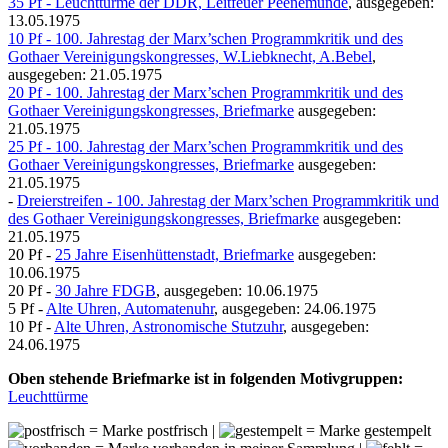
35 Pf - Leuchttürme der DDR, Leitfeuer Peenemünde
, ausgegeben:
13.05.1975
10 Pf - 100. Jahrestag der Marx’schen Programmkritik und des
Gothaer Vereinigungskongresses, W.Liebknecht, A.Bebel
,
ausgegeben: 21.05.1975
20 Pf - 100. Jahrestag der Marx’schen Programmkritik und des
Gothaer Vereinigungskongresses, Briefmarke
ausgegeben:
21.05.1975
25 Pf - 100. Jahrestag der Marx’schen Programmkritik und des
Gothaer Vereinigungskongresses, Briefmarke
ausgegeben:
21.05.1975
-
Dreierstreifen - 100. Jahrestag der Marx’schen Programmkritik und
des Gothaer Vereinigungskongresses, Briefmarke
ausgegeben:
21.05.1975
20 Pf -
25 Jahre Eisenhüttenstadt, Briefmarke
ausgegeben:
10.06.1975
20 Pf -
30 Jahre FDGB
, ausgegeben: 10.06.1975
5 Pf -
Alte Uhren, Automatenuhr
, ausgegeben: 24.06.1975
10 Pf -
Alte Uhren, Astronomische Stutzuhr
, ausgegeben:
24.06.1975
Oben stehende Briefmarke ist in folgenden Motivgruppen:
Leuchttürme
= Marke postfrisch |
= Marke gestempelt