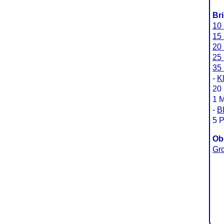
Br
10 
15 
20 
25 
35 
-
K
20 
1 
-
B
5 P
Ob
Gr