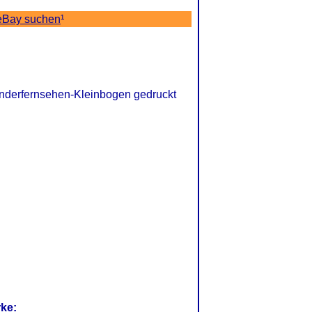
eBay suchen
¹
nderfernsehen-Kleinbogen gedruckt
rke: