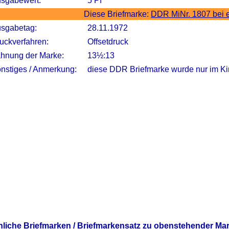
sgabewert:
5 Pf
Diese Briefmarke:
DDR MiNr. 1807 bei 
sgabetag:
28.11.1972
uckverfahren:
Offsetdruck
hnung der Marke:
13½:13
nstiges / Anmerkung:
diese DDR Briefmarke wurde nur im Ki
nliche Briefmarken / Briefmarkensatz zu obenstehender Ma