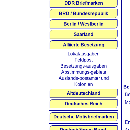
DDR Briefmarken
BRD / Bundesrepublik
Berlin / Westberlin
Saarland
Alliierte Besetzung
Lokalausgaben
Feldpost
Besetzungs-ausgaben
Abstimmungs-gebiete
Auslands-postämter und
Kolonien
Be
Altdeutschland
Be
Mo
Deutsches Reich
Deutsche Motivbriefmarken
En
Postgebühren: Bund,