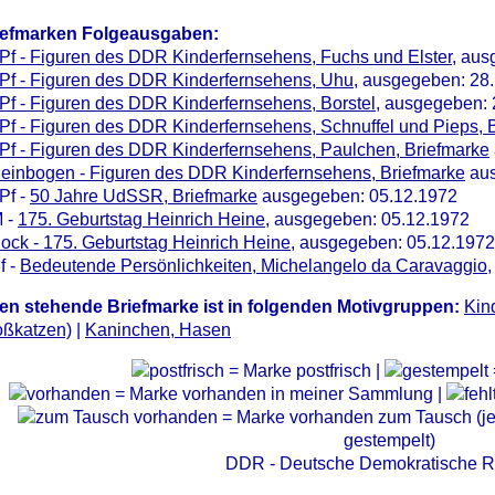
iefmarken Folgeausgaben:
Pf - Figuren des DDR Kinderfernsehens, Fuchs und Elster
, aus
Pf - Figuren des DDR Kinderfernsehens, Uhu
, ausgegeben: 28
Pf - Figuren des DDR Kinderfernsehens, Borstel
, ausgegeben: 
Pf - Figuren des DDR Kinderfernsehens, Schnuffel und Pieps, 
Pf - Figuren des DDR Kinderfernsehens, Paulchen, Briefmarke
leinbogen - Figuren des DDR Kinderfernsehens, Briefmarke
aus
Pf -
50 Jahre UdSSR, Briefmarke
ausgegeben: 05.12.1972
M -
175. Geburtstag Heinrich Heine
, ausgegeben: 05.12.1972
lock - 175. Geburtstag Heinrich Heine
, ausgegeben: 05.12.1972
f -
Bedeutende Persönlichkeiten, Michelangelo da Caravaggio
en stehende Briefmarke ist in folgenden Motivgruppen:
Kin
oßkatzen)
|
Kaninchen, Hasen
= Marke postfrisch |
= Marke vorhanden in meiner Sammlung |
= Marke vorhanden zum Tausch (je 
gestempelt)
DDR - Deutsche Demokratische R