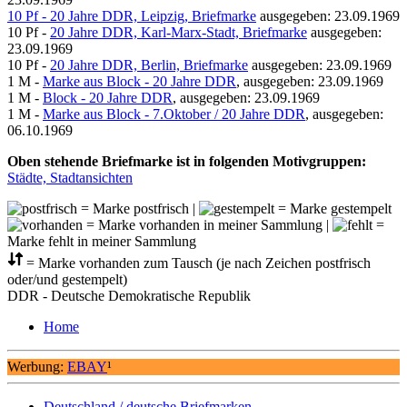
10 Pf - 20 Jahre DDR, Leipzig, Briefmarke
ausgegeben: 23.09.1969
10 Pf -
20 Jahre DDR, Karl-Marx-Stadt, Briefmarke
ausgegeben:
23.09.1969
10 Pf -
20 Jahre DDR, Berlin, Briefmarke
ausgegeben: 23.09.1969
1 M -
Marke aus Block - 20 Jahre DDR
, ausgegeben: 23.09.1969
1 M -
Block - 20 Jahre DDR
, ausgegeben: 23.09.1969
1 M -
Marke aus Block - 7.Oktober / 20 Jahre DDR
, ausgegeben:
06.10.1969
Oben stehende Briefmarke ist in folgenden Motivgruppen:
Städte, Stadtansichten
= Marke postfrisch |
= Marke gestempelt
= Marke vorhanden in meiner Sammlung |
=
Marke fehlt in meiner Sammlung
= Marke vorhanden zum Tausch (je nach Zeichen postfrisch
oder/und gestempelt)
DDR - Deutsche Demokratische Republik
Home
Werbung:
EBAY
¹
Deutschland / deutsche Briefmarken