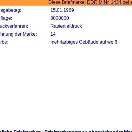
Diese Briefmarke:
DDR MiNr. 1434 bei 
sgabetag:
15.01.1969
flage:
8000000
uckverfahren:
Rastertiefdruck
hnung der Marke:
14
rbe:
mehrfarbiges Gebäude auf weiß