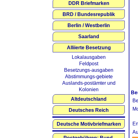
DDR Briefmarken
BRD / Bundesrepublik
Berlin / Westberlin
Saarland
Alliierte Besetzung
Lokalausgaben
Feldpost
Besetzungs-ausgaben
Abstimmungs-gebiete
Auslands-postämter und
Kolonien
Be
Altdeutschland
Be
Mo
Deutsches Reich
En
Deutsche Motivbriefmarken
Au
Postgebühren: Bund,