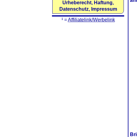
äh
Urheberecht, Haftung,
Datenschutz, Impressum
¹ =
Affiliatelink/Werbelink
Br