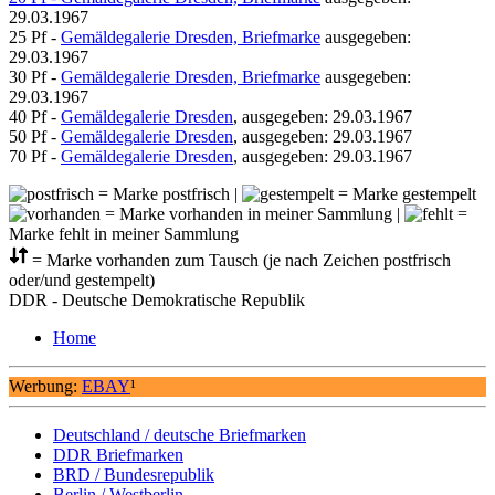
29.03.1967
25 Pf -
Gemäldegalerie Dresden, Briefmarke
ausgegeben:
29.03.1967
30 Pf -
Gemäldegalerie Dresden, Briefmarke
ausgegeben:
29.03.1967
40 Pf -
Gemäldegalerie Dresden
, ausgegeben: 29.03.1967
50 Pf -
Gemäldegalerie Dresden
, ausgegeben: 29.03.1967
70 Pf -
Gemäldegalerie Dresden
, ausgegeben: 29.03.1967
= Marke postfrisch |
= Marke gestempelt
= Marke vorhanden in meiner Sammlung |
=
Marke fehlt in meiner Sammlung
= Marke vorhanden zum Tausch (je nach Zeichen postfrisch
oder/und gestempelt)
DDR - Deutsche Demokratische Republik
Home
Werbung:
EBAY
¹
Deutschland / deutsche Briefmarken
DDR Briefmarken
BRD / Bundesrepublik
Berlin / Westberlin