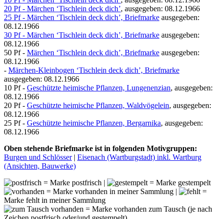
20 Pf - Märchen ‘Tischlein deck dich’
, ausgegeben: 08.12.1966
25 Pf - Märchen ‘Tischlein deck dich’, Briefmarke
ausgegeben:
08.12.1966
30 Pf - Märchen ‘Tischlein deck dich’, Briefmarke
ausgegeben:
08.12.1966
50 Pf -
Märchen ‘Tischlein deck dich’, Briefmarke
ausgegeben:
08.12.1966
-
Märchen-Kleinbogen ‘Tischlein deck dich’, Briefmarke
ausgegeben: 08.12.1966
10 Pf -
Geschützte heimische Pflanzen, Lungenenzian
, ausgegeben:
08.12.1966
20 Pf -
Geschützte heimische Pflanzen, Waldvögelein
, ausgegeben:
08.12.1966
25 Pf -
Geschützte heimische Pflanzen, Bergarnika
, ausgegeben:
08.12.1966
Oben stehende Briefmarke ist in folgenden Motivgruppen:
Burgen und Schlösser
|
Eisenach (Wartburgstadt) inkl. Wartburg
(Ansichten, Bauwerke)
= Marke postfrisch |
= Marke gestempelt
= Marke vorhanden in meiner Sammlung |
=
Marke fehlt in meiner Sammlung
= Marke vorhanden zum Tausch (je nach
Zeichen postfrisch oder/und gestempelt)