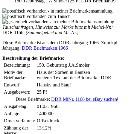
150. Geburtstag J.A.Smoler (25 Pf DDR Briefmarke)
Tauschanfragen, Hinweise zur Marke bitte mit Michel-Nr.:
DDR 1166
(Sammelgebiet und Mi.-Nr.)
Diese Briefmarke ist aus dem DDR-Jahrgang 1966. Zum kpl.
Jahrgang:
DDR Briefmarken 1966
Beschreibung der Briefmarke:
Bezeichnung:
150. Geburtstag J.A.Smoler
Motiv der
Haus der Sorben in Bautzen
Briefmarke:
weiterer Text auf der Briefmarke: DDR
Entwurf:
Hansky und Stauf
Ausgabewert:
25 Pf
Diese Briefmarke:
DDR MiNr. 1166 bei eBay suchen
¹
Ausgabetag:
01.03.1966
Auflage:
1400000
Druckverfahren:
Offsetdruck
Zähnung der
13:12½
Marke: