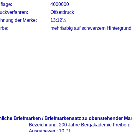
flage:
4000000
uckverfahren:
Offsetdruck
hnung der Marke:
13:12½
rbe:
mehrfarbig auf schwarzem Hintergrund
nliche Briefmarken / Briefmarkensatz zu obenstehender Ma
Bezeichnung:
200 Jahre Bergakademie Freiberg
Ausgabewert: 10 Pf