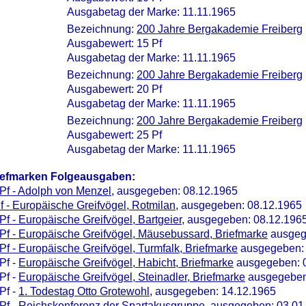
Ausgabetag der Marke: 11.11.1965
Bezeichnung:
200 Jahre Bergakademie Freiberg
Ausgabewert: 15 Pf
Ausgabetag der Marke: 11.11.1965
Bezeichnung:
200 Jahre Bergakademie Freiberg
Ausgabewert: 20 Pf
Ausgabetag der Marke: 11.11.1965
Bezeichnung:
200 Jahre Bergakademie Freiberg
Ausgabewert: 25 Pf
Ausgabetag der Marke: 11.11.1965
iefmarken Folgeausgaben:
Pf - Adolph von Menzel
, ausgegeben: 08.12.1965
f - Europäische Greifvögel, Rotmilan
, ausgegeben: 08.12.1965
Pf - Europäische Greifvögel, Bartgeier
, ausgegeben: 08.12.196
Pf - Europäische Greifvögel, Mäusebussard, Briefmarke
ausgeg
Pf - Europäische Greifvögel, Turmfalk, Briefmarke
ausgegeben: 
Pf -
Europäische Greifvögel, Habicht, Briefmarke
ausgegeben: 
Pf -
Europäische Greifvögel, Steinadler, Briefmarke
ausgegeben
Pf -
1. Todestag Otto Grotewohl
, ausgegeben: 14.12.1965
Pf -
Reichskonferenz der Spartakusgruppe
, ausgegeben: 03.01