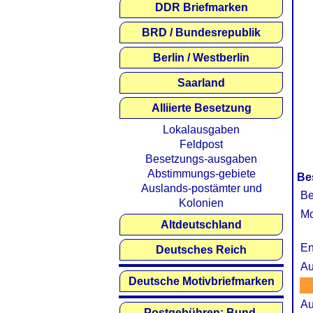
DDR Briefmarken
BRD / Bundesrepublik
Berlin / Westberlin
Saarland
Alliierte Besetzung
Lokalausgaben
Feldpost
Besetzungs-ausgaben
Abstimmungs-gebiete
Be
Auslands-postämter und
Be
Kolonien
Mo
Altdeutschland
En
Deutsches Reich
Au
Deutsche Motivbriefmarken
Au
Postgebühren: Bund,