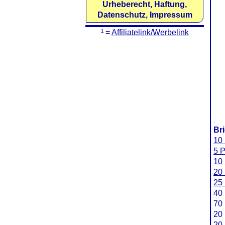
Urheberecht, Haftung,
Datenschutz, Impressum
¹ =
Affiliatelink/Werbelink
Br
10 
5 P
10 
20 
25 
40 
70 
20 
20 