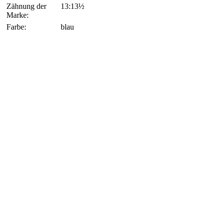
Zähnung der
13:13½
Marke:
Farbe:
blau